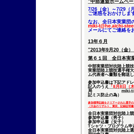
”中部連盟ホームペー
7/26（金）～7/
ご迷惑をおかけしま
なお、全日本実業団
miki-t@he.aichi-steel
メールにてご連絡を
13年６月
”2013年9月20（金
第６１回 全日本実
中部実業団対抗陸上競技
実業団陸上競技選手権大
ム代表者へ書類を郵送し
参加申込書は
下記アドレ
記入のうえ
「8月8日（
局
miki-t
記ミス防止の為）
参加標準記録をクリアーされた選手の
（大会のリザルト、賞状、記録証明書
全日本実業団対抗陸上競
参加申込書（男子）
参加申込書（女子）
Tシャツ・プログラム申
全日本実業団対抗陸上選