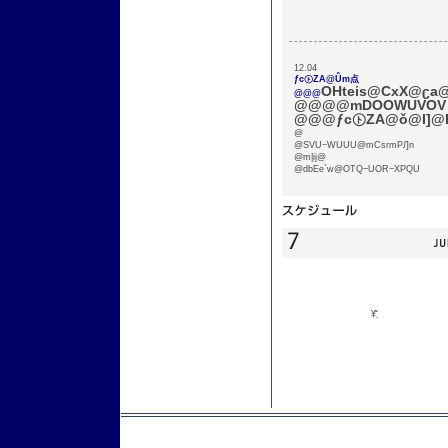
12.04
ƒc㋣ZA@Ûm点
OHteis@CxX@ʗa
@@@
@@@@mDOOWUVOV
@@@ƒc㋣ZA@ǒ@I]@E
@
@SVU−WUUU@mCsrmPԒn
@m|ij@
@dbEe`w@OTQ−UOR−XPQU
¥͂܂