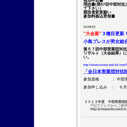
宿泊申込書
理由書(第57回中部対
て下さい）
競技者変更願い
参加料振込受領書
2013年5月
”大会新”
３
種目更新
小島プレスが男女
第５７回中部実業団対抗
リザルト（大会結果）に
い。
http://chuburenmei.web.fc2.com/
「
全日本実業団対抗
参加資格 ： 中部実
参加申し込み ： ６月
なお、ホームペ
２０１３年度 中部実業団
下記アドレスからご参照
http://chuburiku.web.f